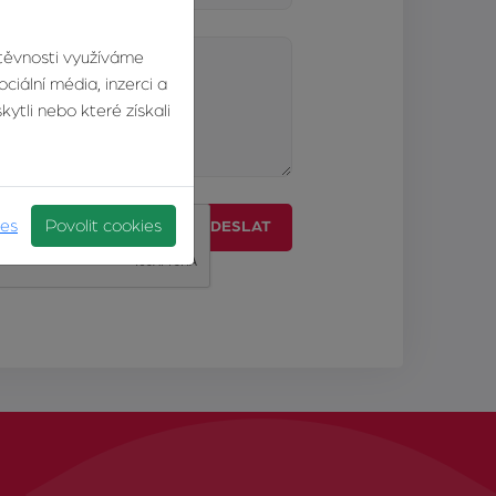
štěvnosti využíváme
ciální média, inzerci a
ytli nebo které získali
ies
Povolit cookies
ODESLAT