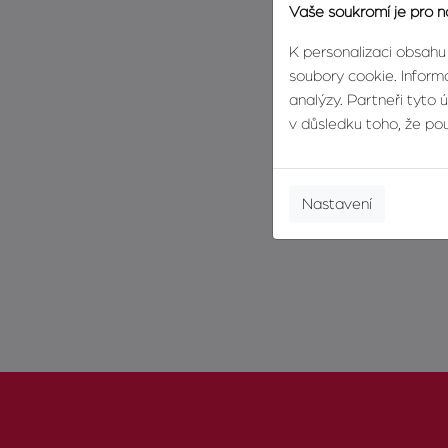
Vaše soukromí je pro n
K personalizaci obsahu
soubory cookie. Informa
analýzy. Partneři tyto 
v důsledku toho, že použ
Nastavení