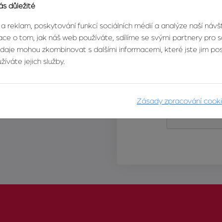
ás důležité
 a reklam, poskytování funkcí sociálních médií a analýze naší náv
ce o tom, jak náš web používáte, sdílíme se svými partnery pro so
údaje mohou zkombinovat s dalšími informacemi, které jste jim posk
íváte jejich služby.
Zásady zpracování cook