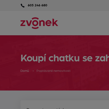
603 246 680
Koupí chatku se zah
Domů
Poptávané nemovitosti