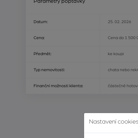
Parametry poptávky
Datum:
25. 02. 2026
Cena:
Cena do 1 500 
Předmět:
ke koupi
Typ nemovitosti:
chata nebo rekr
Finanční možnosti klienta:
částečně hotov
Nastavení cookies