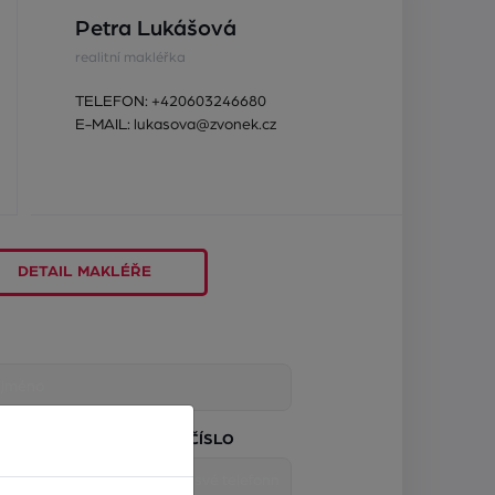
Petra Lukášová
realitní makléřka
TELEFON:
+420603246680
E-MAIL:
lukasova@zvonek.cz
DETAIL MAKLÉŘE
TELEFONNÍ ČÍSLO