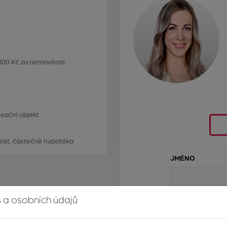
000 Kč za nemovitost
eační objekt
ost, částečně hypotéka
JMÉNO
 a osobních údajů
E-MAIL