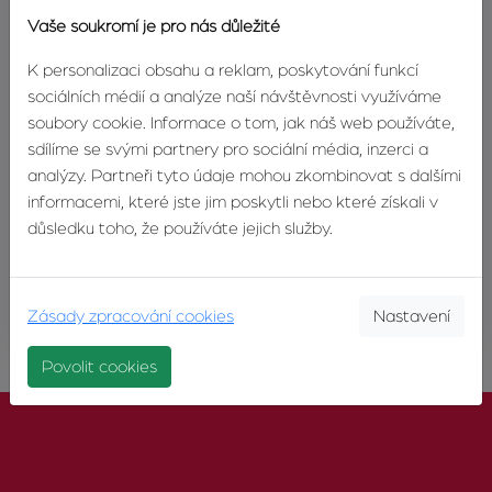
Vaše soukromí je pro nás důležité
Filip Zvonek
jednatel, CEO
K personalizaci obsahu a reklam, poskytování funkcí
sociálních médií a analýze naší návštěvnosti využíváme
TELEFON:
+420603246680
soubory cookie. Informace o tom, jak náš web používáte,
E-MAIL:
filip@zvonek.cz
sdílíme se svými partnery pro sociální média, inzerci a
analýzy. Partneři tyto údaje mohou zkombinovat s dalšími
informacemi, které jste jim poskytli nebo které získali v
důsledku toho, že používáte jejich služby.
DETAIL MAKLÉŘE
KONTAKTUJTE MAKLÉŘE
Zásady zpracování cookies
Nastavení
Povolit cookies