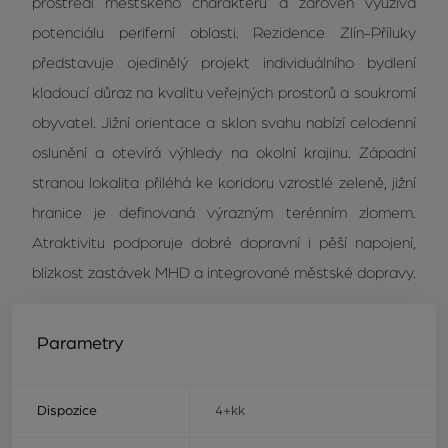
prostředí městského charakteru a zároveň využívá
potenciálu periferní oblasti. Rezidence Zlín-Příluky
představuje ojedinělý projekt individuálního bydlení
kladoucí důraz na kvalitu veřejných prostorů a soukromí
obyvatel. Jižní orientace a sklon svahu nabízí celodenní
oslunění a otevírá výhledy na okolní krajinu. Západní
stranou lokalita přiléhá ke koridoru vzrostlé zeleně, jižní
hranice je definovaná výrazným terénním zlomem.
Atraktivitu podporuje dobré dopravní i pěší napojení,
blízkost zastávek MHD a integrované městské dopravy.
Parametry
Dispozice
4+kk