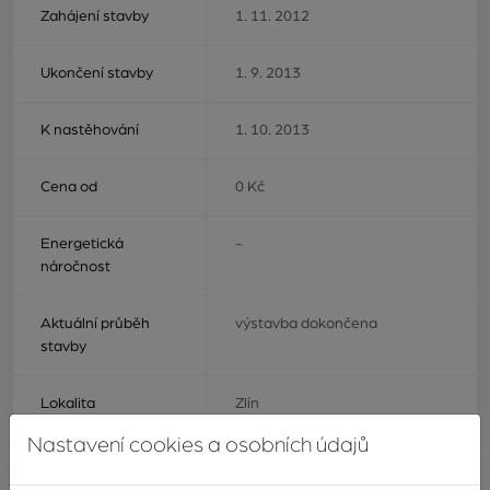
Zahájení stavby
1. 11. 2012
Ukončení stavby
1. 9. 2013
K nastěhování
1. 10. 2013
Cena od
0 Kč
Energetická
-
náročnost
Aktuální průběh
výstavba dokončena
stavby
Lokalita
Zlín
Nastavení cookies a osobních údajů