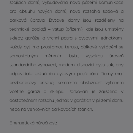
stojících domů, vybudována nová páteřní komunikace
pro obsluhu nových domů, nová rozsáhlá sadová a
parková úprava. Bytové domy jsou rozděleny na
technické podlaží – vstup (přízemí), kde jsou umístěny
sklepy, garáže, a vrchní patra s bytovými jednotkami.
Každý byt má prostornou terasu, dálkové vytápění se
samostatným měřením bytu, vysokou úroveň
standardního vybavení, moderní dispozici bytu tak, aby
odpovídala aktuálním bytovým potřebám. Domy mají
bezbariérový přístup, komfortní obslužnost výtahem
včetně garáží a sklepů. Parkování je zajištěno v
dostatečném rozsahu jednak v garážích v přízemí domu
nebo na venkovních parkovacích stáních.
Energetická náročnost: