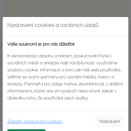
Nastavení cookies a osobních údajů
Leaflet
|
© Seznam.cz a.s. a další
Parametry
Vaše soukromí je pro nás důležité
K personalizaci obsahu a reklam, poskytování funkcí
sociálních médií a analýze naší návštěvnosti využíváme
Dispozice
1+kk až 4+kk
soubory cookie. Informace o tom, jak náš web používáte,
sdílíme se svými partnery pro sociální média, inzerci a
Zahájení stavby
1. 11. 2015
analýzy. Partneři tyto údaje mohou zkombinovat s dalšími
informacemi, které jste jim poskytli nebo které získali v
Ukončení stavby
31. 12. 2016
důsledku toho, že používáte jejich služby.
K nastěhování
1. 2. 2017
Zásady zpracování cookies
Nastavení
Cena od
1 199 000 Kč