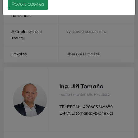
Povolit cookies
Energetická
B
náročnost
Aktuální průběh
výstavba dokončena
stavby
Lokalita
Uherské Hradiště
Ing. Jiří Tomaňa
realitní makléř, Uh. Hradiště
TELEFON:
+420603246680
E-MAIL:
tomana@zvonek.cz