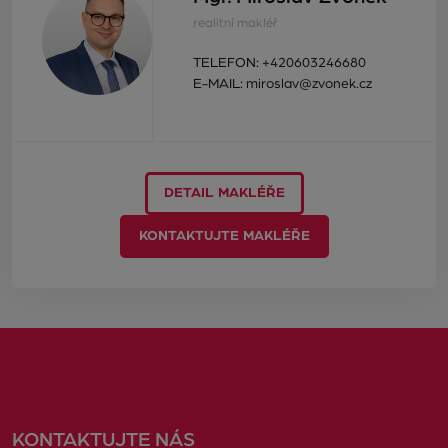
realitní makléř
TELEFON:
+420603246680
E-MAIL:
miroslav@zvonek.cz
DETAIL MAKLÉŘE
KONTAKTUJTE MAKLÉŘE
KONTAKTUJTE NÁS