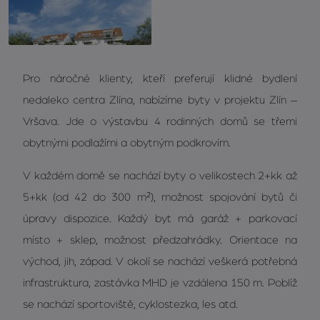
Pro náročné klienty, kteří preferují klidné bydlení
nedaleko centra Zlína, nabízíme byty v projektu Zlín –
Vršava. Jde o výstavbu 4 rodinných domů se třemi
obytnými podlažími a obytným podkrovím.
V každém domě se nachází byty o velikostech 2+kk až
5+kk (od 42 do 300 m²), možnost spojování bytů či
úpravy dispozice. Každý byt má garáž + parkovací
místo + sklep, možnost předzahrádky. Orientace na
východ, jih, západ. V okolí se nachází veškerá potřebná
infrastruktura, zastávka MHD je vzdálena 150 m. Poblíž
se nachází sportoviště, cyklostezka, les atd.