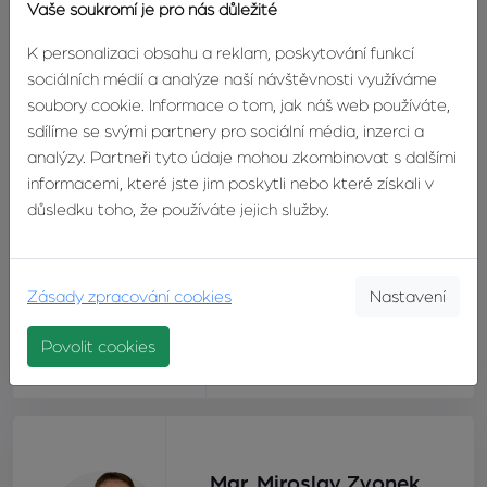
Vaše soukromí je pro nás důležité
Ukončení stavby
1. 3. 2017
K personalizaci obsahu a reklam, poskytování funkcí
sociálních médií a analýze naší návštěvnosti využíváme
K nastěhování
1. 5. 2017
soubory cookie. Informace o tom, jak náš web používáte,
sdílíme se svými partnery pro sociální média, inzerci a
Cena od
0 Kč
analýzy. Partneři tyto údaje mohou zkombinovat s dalšími
informacemi, které jste jim poskytli nebo které získali v
důsledku toho, že používáte jejich služby.
Energetická
B
náročnost
Aktuální průběh
blok C ve výstavbě
Zásady zpracování cookies
Nastavení
stavby
Povolit cookies
Lokalita
Zlín, Vršava
Mgr. Miroslav Zvonek