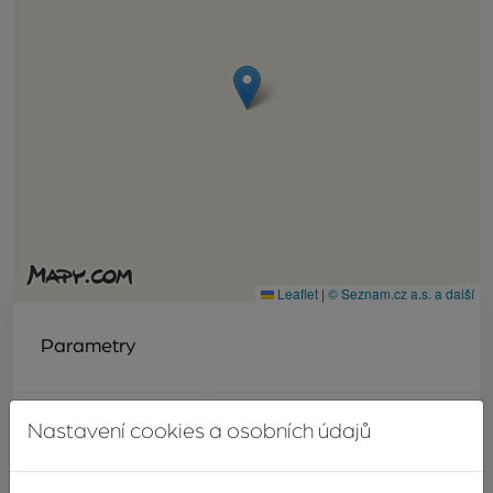
Leaflet
|
© Seznam.cz a.s. a další
Parametry
Dispozice
2+kk až 5+kk
Nastavení cookies a osobních údajů
Zahájení stavby
1. 1. 2016