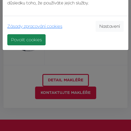
důsledku toho, že používáte jejich služby.
Ing. Jiří Tomaňa
Zásady zpracování cookies
Nastavení
realitní makléř, Uh. Hradiště
Povolit cookies
TELEFON:
+420603246680
E-MAIL:
tomana@zvonek.cz
DETAIL MAKLÉŘE
KONTAKTUJTE MAKLÉŘE