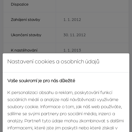
Dispozice
Zahájení stavby
1. 1. 2012
Ukončení stavby
30. 11. 2012
K nastěhování
1. 1. 2013
Nastavení cookies a osobních údajů
Cena od
0 Kč
Vaše soukromí je pro nás důležité
Energetická
B
náročnost
K personalizaci obsahu a reklam, poskytování funkcí
sociálních médií a analýze naší návštěvnosti využíváme
Aktuální průběh
výstavba dokončena
soubory cookie. Informace o tom, jak náš web používáte,
stavby
sdílíme se svými partnery pro sociální média, inzerci a
analýzy. Partneři tyto údaje mohou zkombinovat s dalšími
Lokalita
Uherské Hradiště
informacemi, které jste jim poskytli nebo které získali v