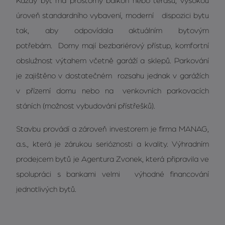
Každý byt má prostorný balkon nebo terasu, vysokou
úroveň standardního vybavení, moderní dispozici bytu
tak, aby odpovídala aktuálním bytovým
potřebám. Domy mají bezbariérový přístup, komfortní
obslužnost výtahem včetně garáží a sklepů. Parkování
je zajištěno v dostatečném rozsahu jednak v garážích
v přízemí domu nebo na venkovních parkovacích
stáních (možnost vybudování přístřešků).
Stavbu provádí a zároveň investorem je firma MANAG,
a.s., která je zárukou serióznosti a kvality. Výhradním
prodejcem bytů je Agentura Zvonek, která připravila ve
spolupráci s bankami velmi výhodné financování
jednotlivých bytů.