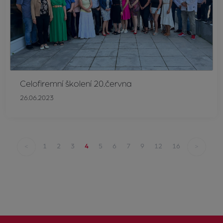
Celofiremní školení 20.června
26.06.2023
<
>
1
2
3
4
5
6
7
9
12
16