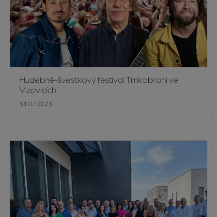
Hudebně-švestkový festival Trnkobraní ve
Vizovicích
31.07.2023