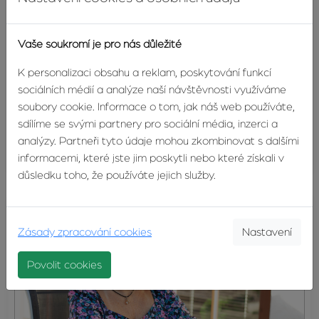
Vaše soukromí je pro nás důležité
K personalizaci obsahu a reklam, poskytování funkcí
sociálních médií a analýze naší návštěvnosti využíváme
soubory cookie. Informace o tom, jak náš web používáte,
sdílíme se svými partnery pro sociální média, inzerci a
MAKLÉŘEM NA ZKOUŠKU!
analýzy. Partneři tyto údaje mohou zkombinovat s dalšími
27.09.2023
informacemi, které jste jim poskytli nebo které získali v
důsledku toho, že používáte jejich služby.
Zásady zpracování cookies
Nastavení
Povolit cookies