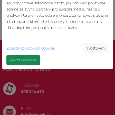
soubory cookie. Informace o tom, jak náš web používáte,
sdílíme se svými partnery pro sociální média, inzerci a
analýzy. Partneři tyto údaje mohou zkombinovat s dalšími
<
>
1
3
4
5
6
7
informacemi, které jste jim poskytli nebo které získali v
důsledku toho, že používáte jejich služby.
Zásady zpracování cookies
Nastavení
Povolit cookies
KONTAKTUJTE NÁS
TELEFON
603 246 680
E-MAIL
info@zvonek.cz