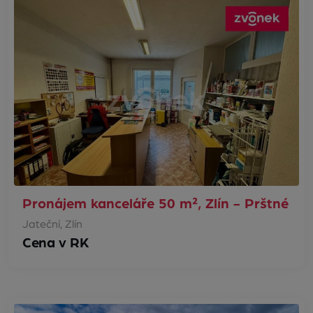
Pronájem kanceláře 50 m², Zlín - Prštné
Jateční, Zlín
Cena v RK