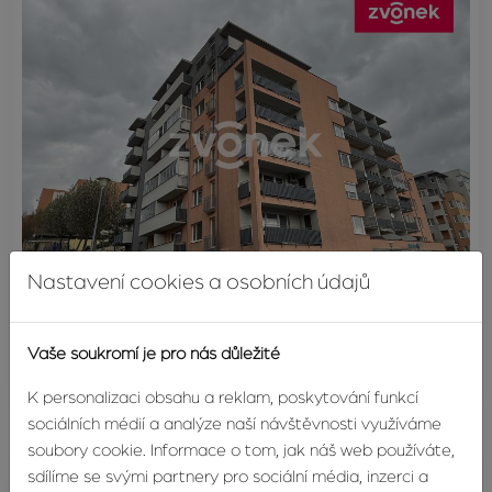
Nastavení cookies a osobních údajů
Pronájem stání 15 m², Zlín- Podlesí
Podlesí II, Zlín
Vaše soukromí je pro nás důležité
1 200 Kč
K personalizaci obsahu a reklam, poskytování funkcí
sociálních médií a analýze naší návštěvnosti využíváme
soubory cookie. Informace o tom, jak náš web používáte,
sdílíme se svými partnery pro sociální média, inzerci a