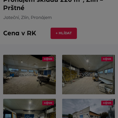
Prštné
Jateční, Zlín, Pronájem
Cena v RK
+ HLÍDAT