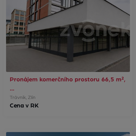
Pronájem komerčního prostoru 66,5 m²,
…
Trávník, Zlín
Cena v RK