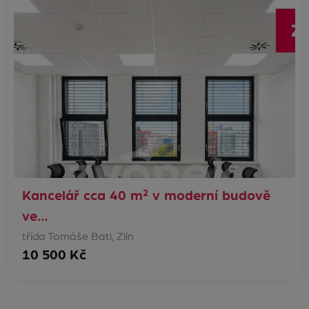
Kancelář cca 40 m² v moderní budově
ve…
třída Tomáše Bati, Zlín
10 500 Kč