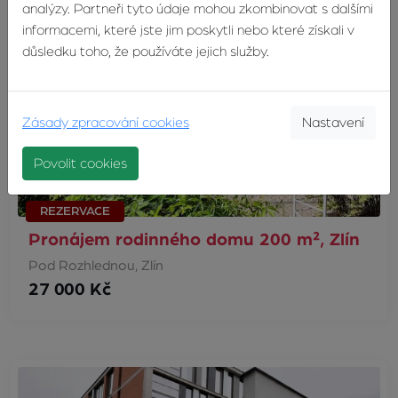
analýzy. Partneři tyto údaje mohou zkombinovat s dalšími
informacemi, které jste jim poskytli nebo které získali v
důsledku toho, že používáte jejich služby.
Zásady zpracování cookies
Nastavení
Povolit cookies
REZERVACE
Pronájem rodinného domu 200 m², Zlín
Pod Rozhlednou, Zlín
27 000 Kč