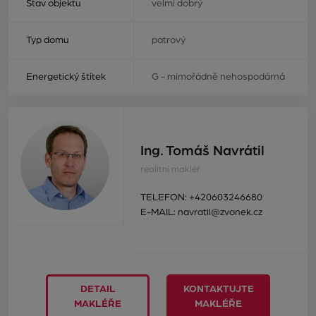
Stav objektu
velmi dobrý
Typ domu
patrový
Energetický štítek
G - mimořádně nehospodárná
Ing. Tomáš Navrátil
realitní makléř
TELEFON:
+420603246680
E-MAIL:
navratil@zvonek.cz
DETAIL
KONTAKTUJTE
MAKLÉŘE
MAKLÉŘE