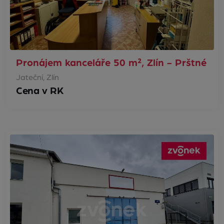
Pronájem kanceláře 50 m², Zlín - Prštné
Jateční, Zlín
Cena v RK