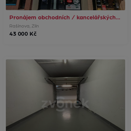
Pronájem obchodních / kancelářských…
Rašínova, Zlín
43 000 Kč