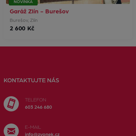
NOVINKA
Garáž Zlín - Burešov
Burešov, Zlín
2 600 Kč
KONTAKTUJTE NÁS
TELEFON
603 246 680
E-MAIL
info@zvonek.cz