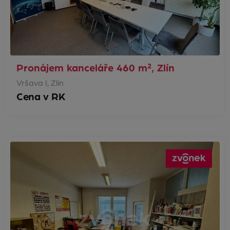
Pronájem kanceláře 460 m², Zlín
Vršava I, Zlín
Cena v RK