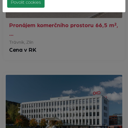
Povolit cookies
Pronájem komerčního prostoru 66,5 m²,
…
Trávník, Zlín
Cena v RK