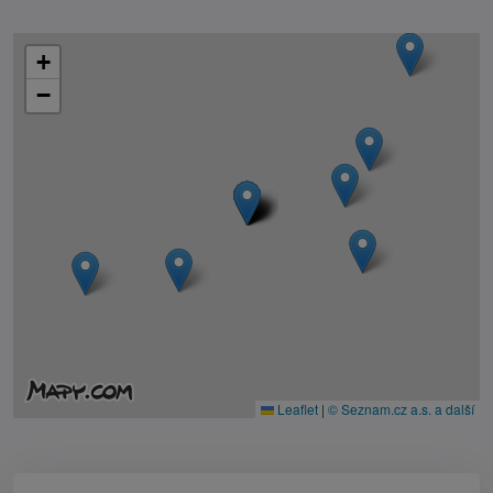
+
−
Leaflet
|
© Seznam.cz a.s. a další