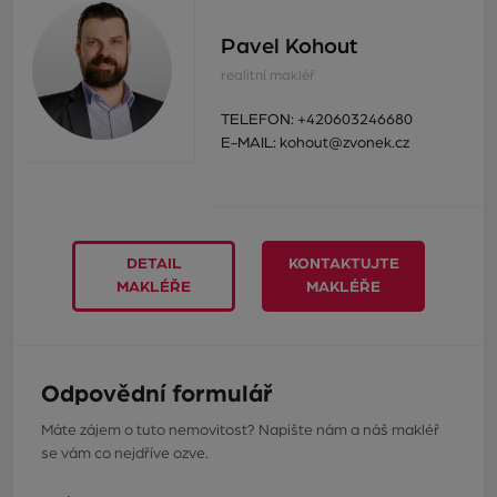
Pavel Kohout
realitní makléř
TELEFON:
+420603246680
E-MAIL:
kohout@zvonek.cz
DETAIL
KONTAKTUJTE
MAKLÉŘE
MAKLÉŘE
Odpovědní formulář
Máte zájem o tuto nemovitost? Napište nám a náš makléř
se vám co nejdříve ozve.