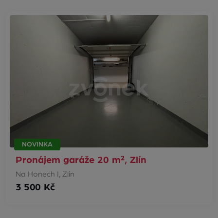
NOVINKA
Pronájem garáže 20 m², Zlín
Na Honech I, Zlín
3 500 Kč