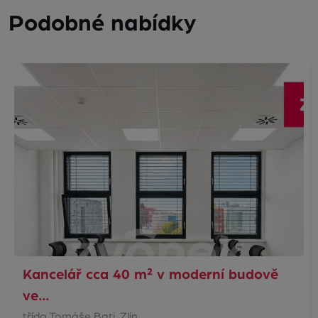
Podobné nabídky
Kancelář cca 40 m² v moderní budově
ve…
třída Tomáše Bati, Zlín