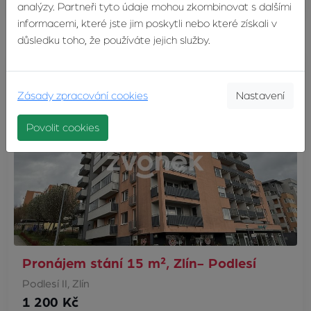
analýzy. Partneři tyto údaje mohou zkombinovat s dalšími
informacemi, které jste jim poskytli nebo které získali v
důsledku toho, že používáte jejich služby.
Zásady zpracování cookies
Nastavení
Povolit cookies
Pronájem stání 15 m², Zlín- Podlesí
Podlesí II, Zlín
1 200 Kč