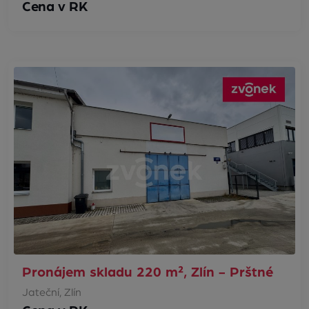
Cena v RK
Pronájem skladu 220 m², Zlín - Prštné
Jateční, Zlín