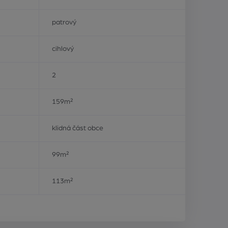
patrový
cihlový
2
159m²
klidná část obce
99m²
113m²