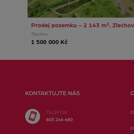
Prodej pozemku - 2 143 m², Zlecho
Zlechov
1 500 000 Kč
KONTAKTUJTE NÁS
TELEFON
O
603 246 680
P