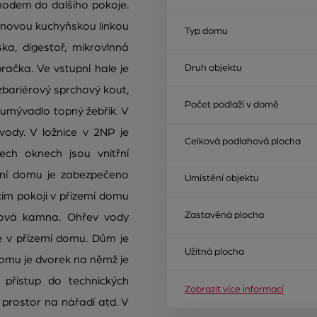
hodem do dalšího pokoje.
a novou kuchyňskou linkou
Typ domu
ka, digestoř, mikrovlnná
račka. Ve vstupní hale je
Druh objektu
zbariérový sprchový kout,
Počet podlaží v domě
 umývadlo topný žebřík. V
vody. V ložnice v 2NP je
Celková podlahová plocha
šech oknech jsou vnitřní
pění domu je zabezpečeno
Umístění objektu
ím pokoji v přízemí domu
Zastavěná plocha
bová kamna. Ohřev vody
e v přízemí domu. Dům je
Užitná plocha
domu je dvorek na němž je
přístup do technických
Zobrazit více informací
í prostor na nářadí atd. V