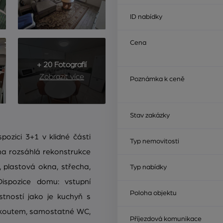
ID nabídky
Cena
+ 20 Fotografií
Zobrazit více
Poznámka k ceně
Stav zakázky
pozici 3+1 v klidné části
Typ nemovitosti
a rozsáhlá rekonstrukce
n, plastová okna, střecha,
Typ nabídky
 Dispozice domu: vstupní
Poloha objektu
tností jako je kuchyň s
m koutem, samostatné WC,
Příjezdová komunikace