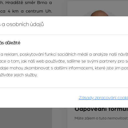
Uh. Hradiště směr Brno a
a cca 4 km a centrum Uh.
obchod, kulturní zařízení,
 a osobních údajů
ihned.
ás důležité
 a reklam, poskytování funkcí sociálních médií a analýze naší náv
ce o tom, jak náš web používáte, sdílíme se svými partnery pro so
údaje mohou zkombinovat s dalšími informacemi, které jste jim posk
íváte jejich služby.
DETAIL MAKLÉ
Zásady zpracování cook
Odpovědní formul
Máte zájem o tuto nemovitost