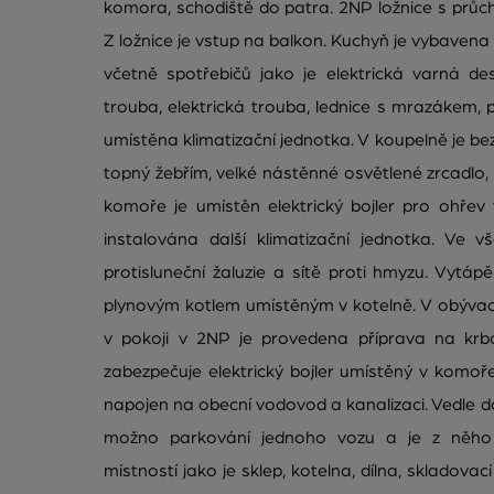
komora, schodiště do patra. 2NP ložnice s průc
Z ložnice je vstup na balkon. Kuchyň je vybaven
včetně spotřebičů jako je elektrická varná des
trouba, elektrická trouba, lednice s mrazákem, p
umístěna klimatizační jednotka. V koupelně je be
topný žebřím, velké nástěnné osvětlené zrcadlo,
komoře je umístěn elektrický bojler pro ohřev 
instalována další klimatizační jednotka. Ve v
protisluneční žaluzie a sítě proti hmyzu. Vytá
plynovým kotlem umístěným v kotelně. V obývac
v pokoji v 2NP je provedena příprava na kr
zabezpečuje elektrický bojler umístěný v komoř
napojen na obecní vodovod a kanalizaci. Vedle 
možno parkování jednoho vozu a je z něho 
místností jako je sklep, kotelna, dílna, skladovac