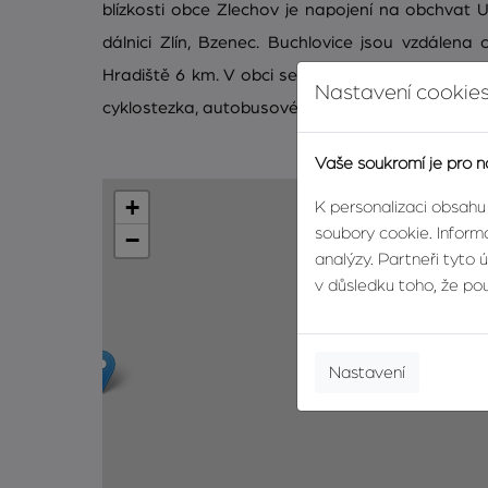
blízkosti obce Zlechov je napojení na obchvat 
dálnici Zlín, Bzenec. Buchlovice jsou vzdálen
Hradiště 6 km. V obci se nachází základní škola, 
Nastavení cookies
cyklostezka, autobusové zastávky. Dům je volný 
Vaše soukromí je pro n
+
K personalizaci obsahu
soubory cookie. Informa
−
analýzy. Partneři tyto 
v důsledku toho, že použ
Nastavení