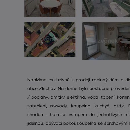
Nabízíme exkluzivně k prodeji rodinný dům o dis
obce Zlechov. Na domě byla postupně proveden
/ podlahy, omítky, elektřina, voda, topení, komí
zateplení, rozvody, koupelna, kuchyň, atd./.
chodba - hala se vstupem do jednotlivých mís
jídelnou, obývací pokoj, koupelna se sprchový