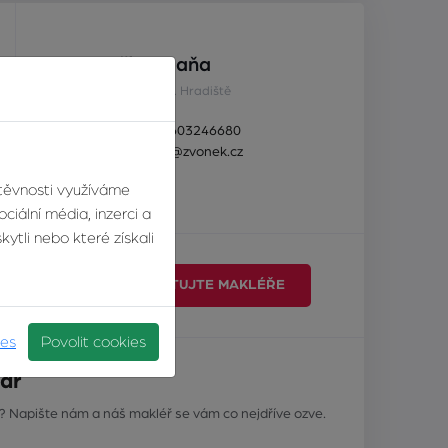
Ing. Jiří Tomaňa
realitní makléř, Uh. Hradiště
TELEFON:
+420603246680
E-MAIL:
tomana@zvonek.cz
štěvnosti využíváme
ciální média, inzerci a
ytli nebo které získali
ŘE
KONTAKTUJTE MAKLÉŘE
ies
Povolit cookies
ář
? Napište nám a náš makléř se vám co nejdříve ozve.