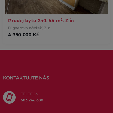
Prodej bytu 2+1 64 m², Zlín
Fügnerovo nábřeží, Zlín
4 950 000 Kč
KONTAKTUJTE NÁS
TELEFON
603 246 680