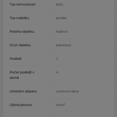
Typ nemovitosti
byty
Typ nabídky
prodej
Poloha objektu
řadový
Druh objektu
panelový
Podlaží
1
Počet podlaží v
4
domě
Umístění objektu
centrum obce
Užitná plocha
64m²