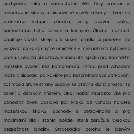
kuchyňská linka a samostatné WC. Celý prostor je
mimořádně slunný a dispozičně skvěle řešený – tvoří ho
prostorná vstupní chodba, velký obývací pokoj,
samostatná tichá ložnice a kuchyně. Úložné možnosti
doplňuje vlastní sklep a k sušení prádla či posezení lze
využívat balkony chytře umístěné v mezipatrech bytového
domu. Lokalita představuje absolutní špičku pro komfortní
městské bydlení bez kompromisů. Přímo před vchodem
máte k dispozici parkoviště pro bezproblémové parkování,
zatímco z druhé strany budovy se otevírá klidný prostor se
zelení a dětským hřištěm. Okolí nabízí naprosto vše pro
pohodlný život: doslova pár kroků od vchodu najdete
mateřskou školku, obchody s potravinami a pro
maximální klid i stanici policie, která zaručuje vysokou
bezpečnost lokality. Strategická poloha je jasným