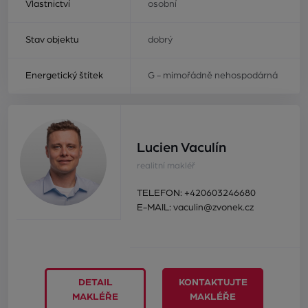
Vlastnictví
osobní
Stav objektu
dobrý
Energetický štítek
G - mimořádně nehospodárná
Lucien Vaculín
realitní makléř
TELEFON:
+420603246680
E-MAIL:
vaculin@zvonek.cz
DETAIL
KONTAKTUJTE
MAKLÉŘE
MAKLÉŘE