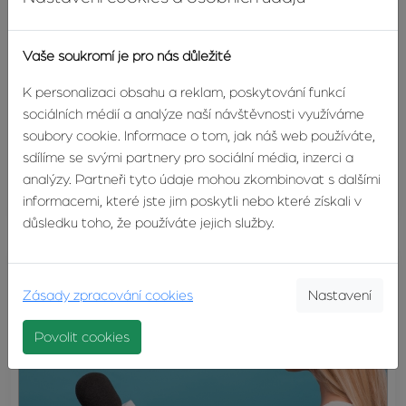
Vaše soukromí je pro nás důležité
K personalizaci obsahu a reklam, poskytování funkcí
sociálních médií a analýze naší návštěvnosti využíváme
soubory cookie. Informace o tom, jak náš web používáte,
sdílíme se svými partnery pro sociální média, inzerci a
Ing. Karel Chudárek (ředitel zlínské správy ŘSD)
analýzy. Partneři tyto údaje mohou zkombinovat s dalšími
17.09.2015
informacemi, které jste jim poskytli nebo které získali v
důsledku toho, že používáte jejich služby.
Zásady zpracování cookies
Nastavení
Povolit cookies