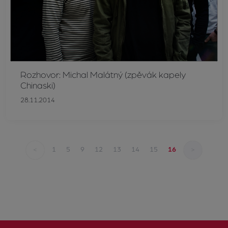
Rozhovor: Michal Malátný (zpěvák kapely
Chinaski)
28.11.2014
<
>
1
5
9
12
13
14
15
16