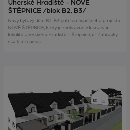
Uherské Hradiště - NOVÉ
ŠTĚPNICE /blok B2, B3/
Nový bytový dům B2, B3 patří do úspěšného projektu
NOVÉ ŠTĚPNICE, který je realizován v lukrativní
lokalitě Uherského Hradiště – Štěpnice, ul. Zahrádky
cca 5 min pěší…