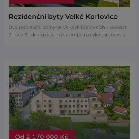
Rezidenční byty Velké Karlovice
Dva rezidenční domy ve Velkých Karlovicích - velikost
2+kk a 3+kk s prostorným sklepem a vlastní saunou
Od 2 170 000 Kč