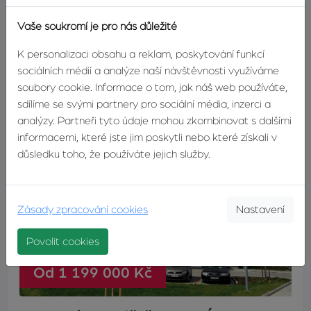
zahrádkou, ve druhém a třetím podlaží pak vždy jeden
Vaše soukromí je pro nás důležité
čtyřpokojový a jeden třípokojový byt, každý s
desetimetrovou terasou.…
K personalizaci obsahu a reklam, poskytování funkcí
sociálních médií a analýze naší návštěvnosti využíváme
soubory cookie. Informace o tom, jak náš web používáte,
sdílíme se svými partnery pro sociální média, inzerci a
analýzy. Partneři tyto údaje mohou zkombinovat s dalšími
informacemi, které jste jim poskytli nebo které získali v
důsledku toho, že používáte jejich služby.
Zásady zpracování cookies
Nastavení
Povolit cookies
Od 1 199 000 Kč