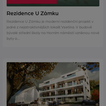
Rezidence U Zámku
Rezidence U Zámku je moderní rezidenční projekt v
jedné z nejatraktivnějších lokalit Vsetína. V budově
bývalé střední školy na Horním náměstí vzniknou nové
byty o…