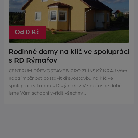
Od 0 Kč
Rodinné domy na klíč ve spolupráci
s RD Rýmařov
CENTRUM DŘEVOSTAVEB PRO ZLÍNSKÝ KRAJ Vám
nabízí možnost postavit dřevostavbu na klíč ve
spolupráci s firmou RD Rýmařov. V současné době
jsme Vám schopni vyřídit všechny…