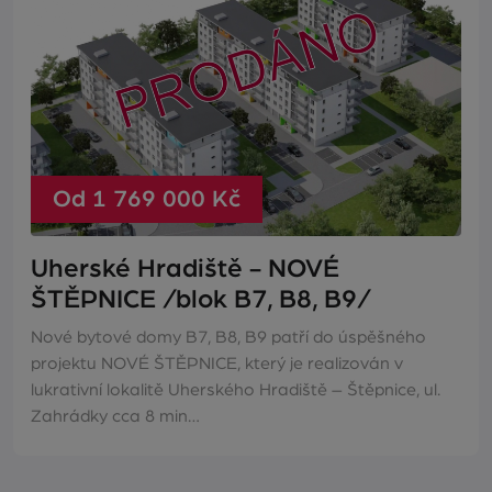
Od 1 769 000 Kč
Uherské Hradiště - NOVÉ
ŠTĚPNICE /blok B7, B8, B9/
Nové bytové domy B7, B8, B9 patří do úspěšného
projektu NOVÉ ŠTĚPNICE, který je realizován v
lukrativní lokalitě Uherského Hradiště – Štěpnice, ul.
Zahrádky cca 8 min…