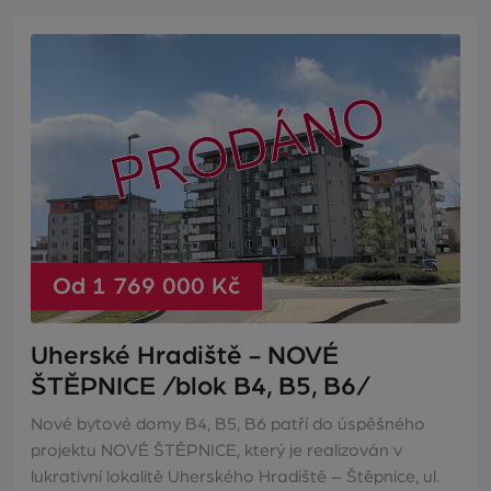
Od 1 769 000 Kč
Uherské Hradiště - NOVÉ
ŠTĚPNICE /blok B4, B5, B6/
Nové bytové domy B4, B5, B6 patří do úspěšného
projektu NOVÉ ŠTĚPNICE, který je realizován v
lukrativní lokalitě Uherského Hradiště – Štěpnice, ul.