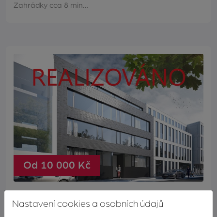
Zahrádky cca 8 min…
Od 10 000 Kč
Bytový dům Zlín - ulice Kvítková
Nastavení cookies a osobních údajů
V přízemí objektu jsou dva třípokojové byty se