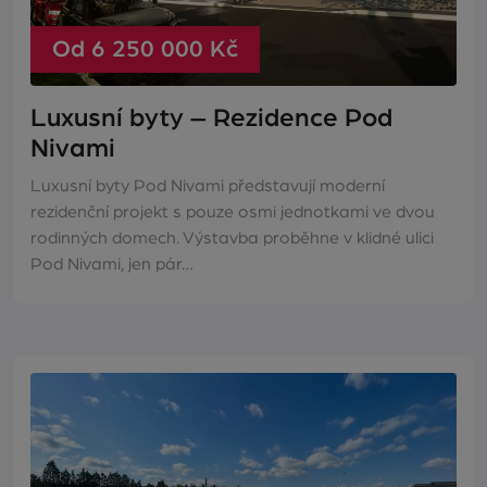
Od 6 250 000 Kč
Luxusní byty – Rezidence Pod
Nivami
Luxusní byty Pod Nivami představují moderní
rezidenční projekt s pouze osmi jednotkami ve dvou
rodinných domech. Výstavba proběhne v klidné ulici
Pod Nivami, jen pár…