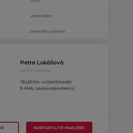
16m²
velmi dobrý
obchodní a obytná
Petra Lukášová
realitní makléřka
TELEFON:
+420603246680
E-MAIL:
lukasova@zvonek.cz
ŘE
KONTAKTUJTE MAKLÉŘE