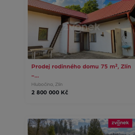
Prodej rodinného domu 75 m², Zlín
-…
Hlubočina, Zlín
2 800 000 Kč