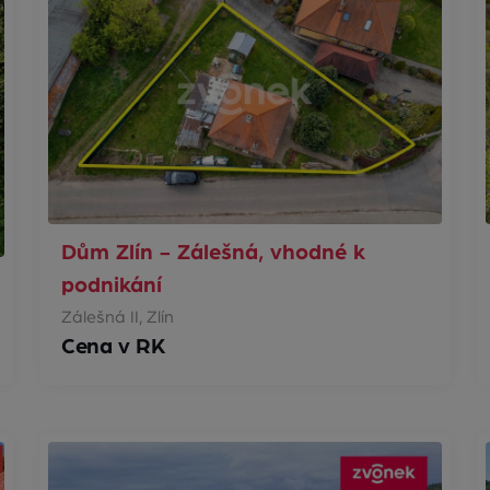
Dům Zlín - Zálešná, vhodné k
podnikání
Zálešná II, Zlín
Cena v RK