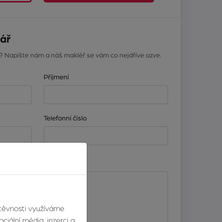
ář
? Napište nám a náš makléř se vám co nejdříve ozve.
Příjmení
Telefonní číslo
štěvnosti využíváme
ciální média, inzerci a