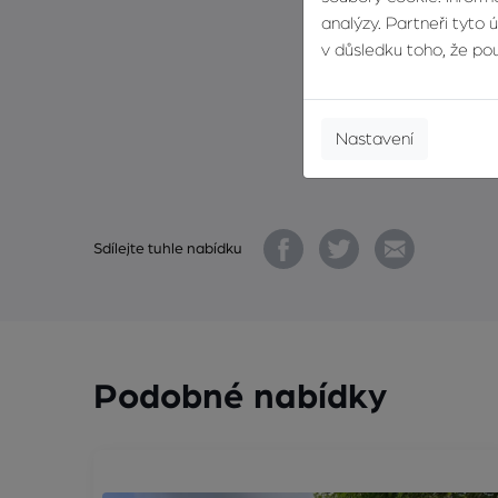
analýzy. Partneři tyto 
v důsledku toho, že použ
Nastavení
Sdílejte tuhle nabídku
Podobné nabídky