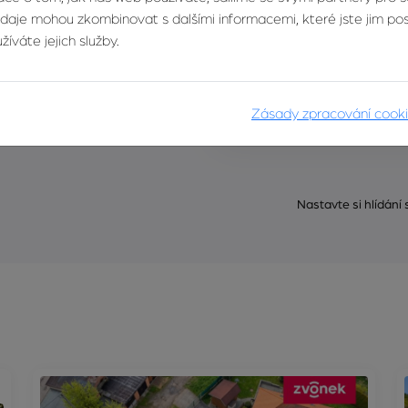
údaje mohou zkombinovat s dalšími informacemi, které jste jim posk
íváte jejich služby.
Zásady zpracování cook
Nastavte si hlídání