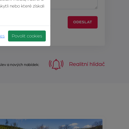
ytli nebo které získali
ODESLAT
ies
Povolit cookies
Realitní hlídač
 slev a nových nabídek: