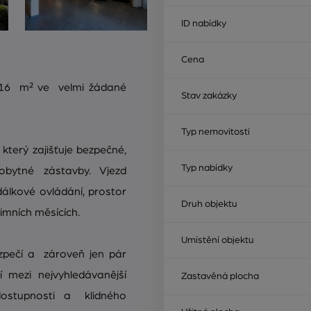
ID nabídky
Cena
 16 m² ve velmi žádané
Stav zakázky
Typ nemovitosti
terý zajišťuje bezpečné,
Typ nabídky
bytné zástavby. Vjezd
álkové ovládání, prostor
Druh objektu
imních měsících.
Umístění objektu
zpečí a zároveň jen pár
í mezi nejvyhledávanější
Zastavěná plocha
dostupnosti a klidného