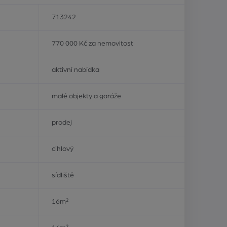
713242
770 000 Kč za nemovitost
aktivní nabídka
malé objekty a garáže
prodej
cihlový
sídliště
16m²