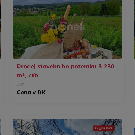
Prodej stavebního pozemku 3 280
m², Zlín
Zlín
Cena v RK