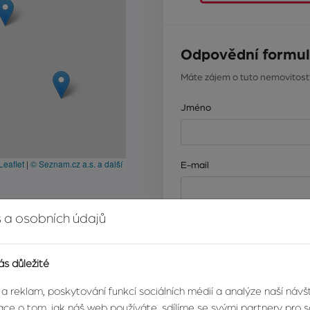
Odpovědní formul
Máte zájem o tuto nemovitost
Jméno
Leaflet
|
© Seznam.cz a.s. a další
E-mail
 a osobních údajů
Zpráva
ás důležité
 a reklam, poskytování funkcí sociálních médií a analýze naší náv
ce o tom, jak náš web používáte, sdílíme se svými partnery pro so