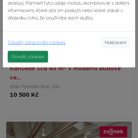
analýzy. Partneři tyto údaje mohou zkombinovat s dalšími
informacemi, které jste jim poskytli nebo které získali v
důsledku toho, že používáte jejich služby.
Zásady zpracování cookies
Nastavení
Povolit cookies
Kancelář cca 40 m² v moderní budově
ve…
třída Tomáše Bati, Zlín
10 500 Kč