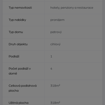
Typ nemovitosti
hotely, penziony a restaurace
Typ nabídky
pronájem
Typ domu
patrový
Druh objektu
cihlový
Podlaží
1
Počet podlaží v
4
domě
Celková podlahová
318m²
plocha
Užitná plocha
318m²