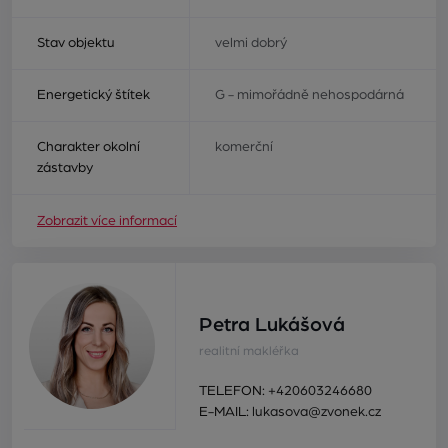
Stav objektu
velmi dobrý
Energetický štítek
G - mimořádně nehospodárná
Charakter okolní
komerční
zástavby
Zobrazit více informací
Petra Lukášová
realitní makléřka
TELEFON:
+420603246680
E-MAIL:
lukasova@zvonek.cz