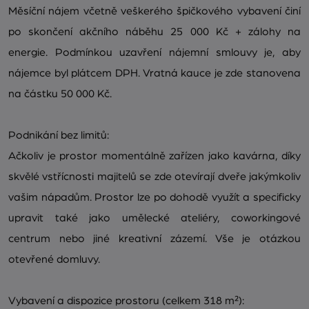
Měsíční nájem včetně veškerého špičkového vybavení činí
po skončení akčního náběhu 25 000 Kč + zálohy na
energie. Podmínkou uzavření nájemní smlouvy je, aby
nájemce byl plátcem DPH. Vratná kauce je zde stanovena
na částku 50 000 Kč.
Podnikání bez limitů:
Ačkoliv je prostor momentálně zařízen jako kavárna, díky
skvělé vstřícnosti majitelů se zde otevírají dveře jakýmkoliv
vašim nápadům. Prostor lze po dohodě využít a specificky
upravit také jako umělecké ateliéry, coworkingové
centrum nebo jiné kreativní zázemí. Vše je otázkou
otevřené domluvy.
Vybavení a dispozice prostoru (celkem 318 m²):