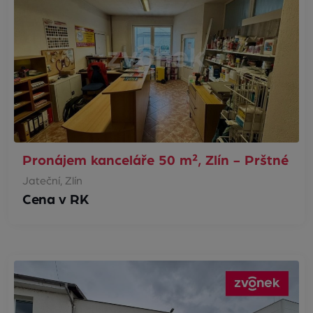
Pronájem kanceláře 50 m², Zlín - Prštné
Jateční, Zlín
Cena v RK