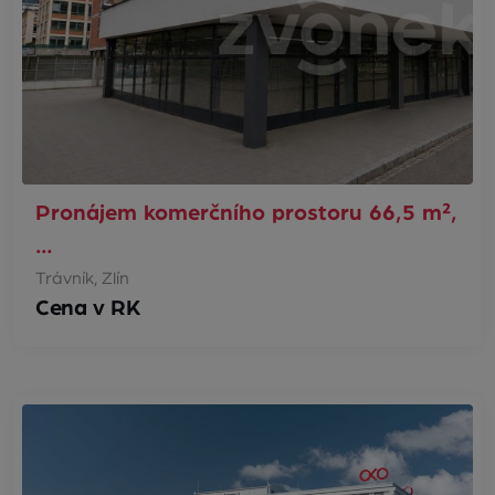
Pronájem komerčního prostoru 66,5 m²,
…
Trávník, Zlín
Cena v RK