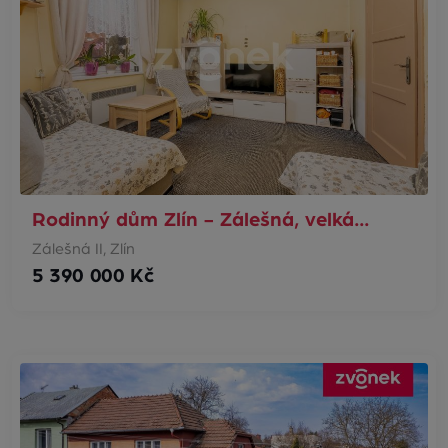
Rodinný dům Zlín - Zálešná, velká…
Zálešná II, Zlín
5 390 000 Kč