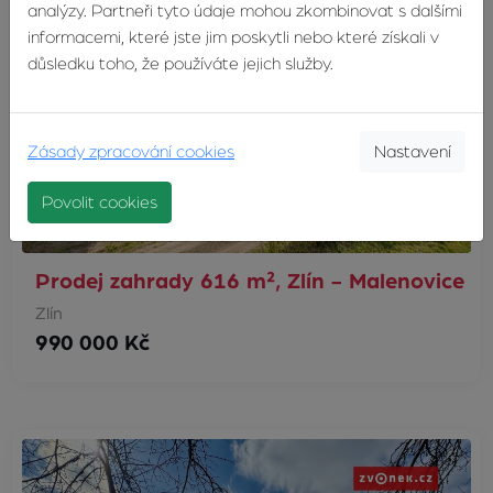
analýzy. Partneři tyto údaje mohou zkombinovat s dalšími
informacemi, které jste jim poskytli nebo které získali v
důsledku toho, že používáte jejich služby.
Zásady zpracování cookies
Nastavení
Povolit cookies
Prodej zahrady 616 m², Zlín - Malenovice
Zlín
990 000 Kč