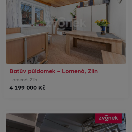
Baťův půldomek - Lomená, Zlín
Lomená, Zlín
4 199 000 Kč