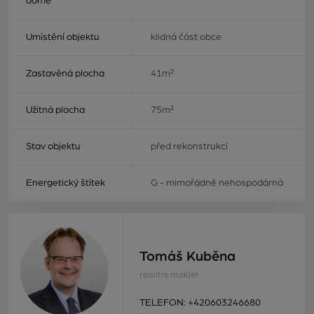
domě
Umístění objektu
klidná část obce
Zastavěná plocha
41m²
Užitná plocha
75m²
Stav objektu
před rekonstrukcí
Energetický štítek
G - mimořádně nehospodárná
Tomáš Kuběna
realitní makléř
TELEFON:
+420603246680