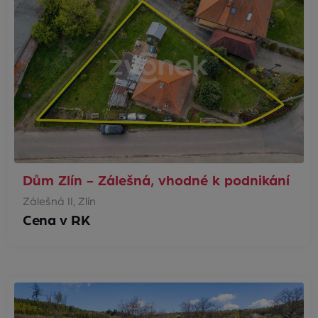
Dům Zlín - Zálešná, vhodné k podnikání
Zálešná II, Zlín
Cena v RK