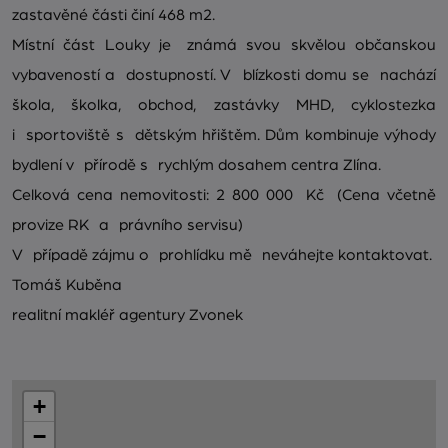
zastavěné části činí 468 m2.
Místní část Louky je známá svou skvělou občanskou
vybaveností a dostupností. V blízkosti domu se nachází
škola, školka, obchod, zastávky MHD, cyklostezka
i sportoviště s dětským hřištěm. Dům kombinuje výhody
bydlení v přírodě s rychlým dosahem centra Zlína.
Celková cena nemovitosti: 2 800 000 Kč (Cena včetně
provize RK a právního servisu)
V případě zájmu o prohlídku mě neváhejte kontaktovat.
Tomáš Kuběna
realitní makléř agentury Zvonek
+
−