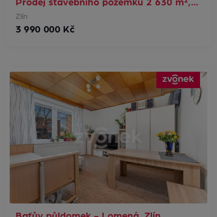
Prodej stavebního pozemku 2 630 m²,…
Zlín
3 990 000 Kč
Baťův půldomek - Lomená, Zlín