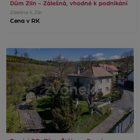
Dům Zlín - Zálešná, vhodné k podnikání
Zálešná II, Zlín
Cena v RK