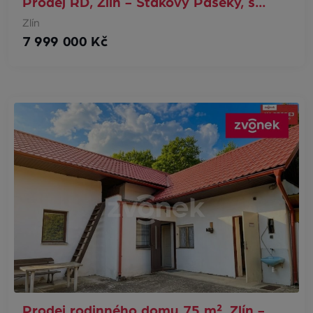
Prodej RD, Zlín - Štákovy Paseky, s…
Zlín
7 999 000 Kč
Prodej rodinného domu 75 m², Zlín -…