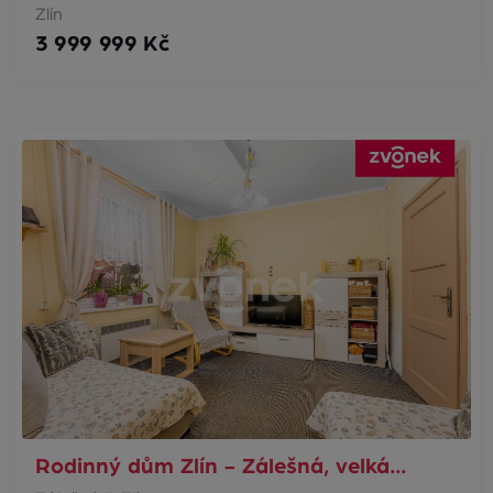
Zlín
3 999 999 Kč
Rodinný dům Zlín - Zálešná, velká…