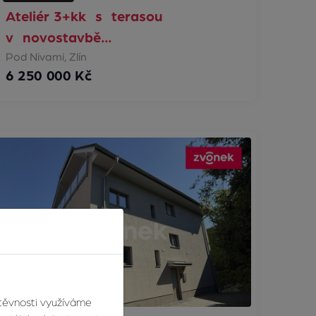
Ateliér 3+kk s terasou
v novostavbě…
Pod Nivami, Zlín
6 250 000 Kč
štěvnosti využíváme