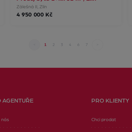
Zálešná II, Zlín
4 950 000 Kč
<
>
1
2
3
4
6
7
O AGENTUŘE
PRO KLIENTY
 nás
Chci prodat