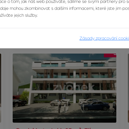
ce o tom, jak náš web používáte, sdílíme se svými partnery pro so
Prodej bytu 2+1 57 m², Zlín -
údaje mohou zkombinovat s dalšími informacemi, které jste jim posk
Kudlov
íváte jejich služby.
Žlutá, Zlín
4 290 000 Kč
Zásady zpracování cook