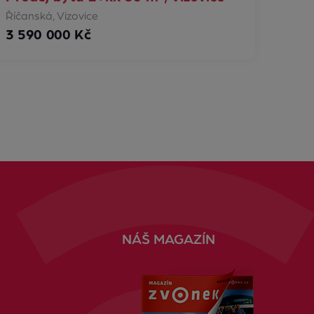
Říčanská, Vizovice
3 590 000 Kč
NÁŠ MAGAZÍN