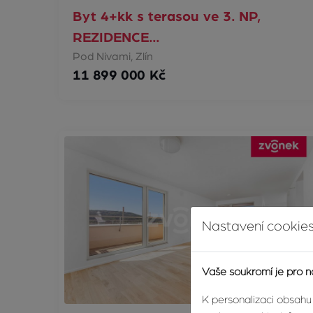
Byt 4+kk s terasou ve 3. NP,
REZIDENCE…
Pod Nivami, Zlín
11 899 000 Kč
Nastavení cookies
Vaše soukromí je pro n
K personalizaci obsahu