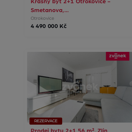
Krásný byt 2+1 Otrokovice -
Smetanova,…
Otrokovice
4 490 000 Kč
REZERVACE
Prodej bytu 2+1 56 m², Zlín