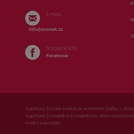
P
E-MAIL
N
info@zvonek.cz
V
SOCIÁLNÍ SÍTĚ
Facebook
Agentura Zvonek poskytuje komplexní služby v oblasti 
Agentura Zvonek® a Zvonek® jsou dnes registrov
realitní kanceláře.