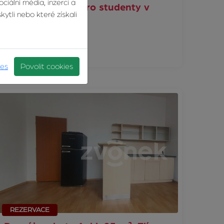
ciální média, inzerci a
Pronájem lůžek pro studenty v
ytli nebo které získali
domě -…
Štefánikova, Zlín
5 800 Kč
ies
Povolit cookies
REZERVACE