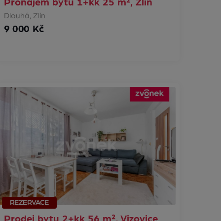
Pronájem bytu 1+kk 25 m², Zlín
Dlouhá, Zlín
9 000 Kč
REZERVACE
Prodej bytu 2+kk 56 m², Vizovice