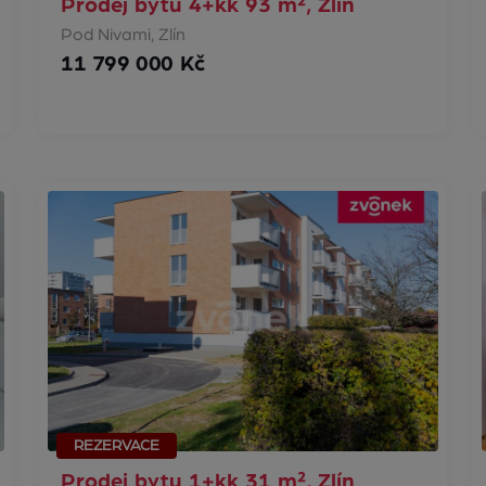
Prodej bytu 4+kk 93 m², Zlín
Pod Nivami, Zlín
11 799 000 Kč
REZERVACE
Prodej bytu 1+kk 31 m², Zlín