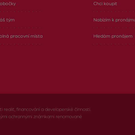
obočky
Chci koupit
áš tým
Nabízím k pronájm
olná pracovní místa
Hledám pronájem
realit, financování a developerské činnosti.
anými ochrannými známkami renomované