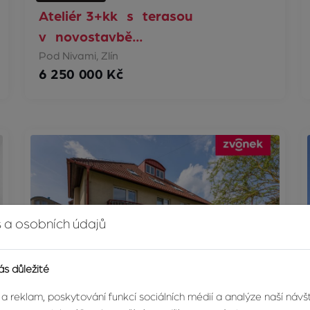
Ateliér 3+kk s terasou
v novostavbě…
Pod Nivami, Zlín
6 250 000 Kč
 a osobních údajů
ás důležité
 a reklam, poskytování funkcí sociálních médií a analýze naší náv