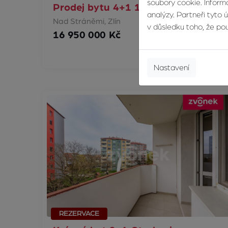
soubory cookie. Informa
Prodej bytu 4+1 198 m², Zlín
analýzy. Partneři tyto 
Nad Stráněmi, Zlín
v důsledku toho, že použ
16 950 000 Kč
Nastavení
REZERVACE