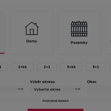
Domy
Pozemky
1
2+kk
2+1
3+kk
3+1
Výběr okresu
Obec
Podrobné hledání